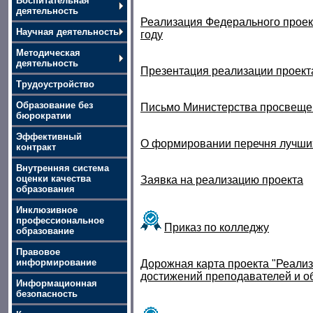
Воспитательная
деятельность
Реализация Федерального проект
Научная деятельность
году
Методическая
деятельность
Презентация реализации проект
Трудоустройство
Образование без
Письмо Министерства просвещен
бюрократии
Эффективный
О формировании перечня лучших
контракт
Внутренняя система
оценки качества
Заявка на реализацию проекта
образования
Инклюзивное
профессиональное
Приказ по колледжу
образование
Правовое
информирование
Дорожная карта проекта "Реали
достижений преподавателей и о
Информационная
безопасность