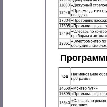
11800
«Дежурный стрелоч
«Приемосдатчик гру
17246
поездах»
17334
«Проводник пассаж
17395
«Промывальщик-пр
«Слесарь по контр
18494
приборам и автома
«Электромонтер по 
19861
обслуживанию элек
Программ
Наименование обра
Код
программы
14668
«Монтер пути»
17395
«Промывальщик-пр
«Слесарь по ремон
18540
состава»