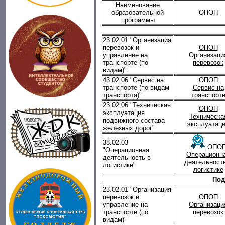
Наименование
образовательной
ОПОП
программы
23.02.01 "Организация
перевозок и
ОПОП
управление на
Организаци
транспорте (по
перевозок
видам)"
43.02.06 "Сервис на
ОПОП
транспорте (по видам
Сервис на
транспорта)"
транспорт
23.02.06 "Техническая
ОПОП
эксплуатация
Техническа
подвижного состава
эксплуатац
железных дорог"
38.02.03
ОПО
"Операционная
Операционн
деятельность в
деятельност
логистике"
логистике
Под
23.02.01 "Организация
перевозок и
ОПОП
управление на
Организаци
транспорте (по
перевозок
видам)"