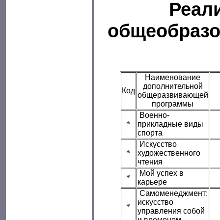
Реал
общеобраз
Наименование
дополнительной
Код
общеразвивающей
программы
Военно-
*
прикладные виды
спорта
Искусство
*
художественного
чтения
Мой успех в
*
карьере
Самоменеджмент:
искусство
*
управления собой
и временем