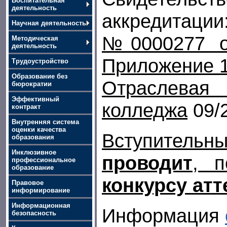
Воспитательная
деятельность
аккредитаци
Научная деятельность
№0000277 о
Методическая
деятельность
Приложение 
Трудоустройство
Образование без
Отраслевая
бюрократии
Эффективный
колледжа
09/
контракт
Внутренняя система
оценки качества
Вступител
образования
Инклюзивное
проводит
, п
профессиональное
образование
конкурсу атт
Правовое
информирование
Информационная
Информация
безопасность