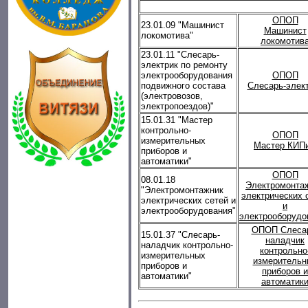
ОПОП
23.01.09 "Машинист
Машинист
локомотива"
локомотив
23.01.11 "Слесарь-
электрик по ремонту
электрооборудования
ОПОП
подвижного состава
Слесарь-элек
(электровозов,
электропоездов)"
15.01.31 "Мастер
контрольно-
ОПОП
измерительных
Мастер КИП
приборов и
автоматики"
ОПОП
08.01.18
Электромонта
"Электромонтажник
электрических 
электрических сетей и
и
электрооборудования"
электрооборудо
ОПОП
Слеса
15
.01.
37
"Слесарь-
наладчик
наладчик контрольно-
контрольно
измерительных
измерительн
приборов и
приборов и
автоматики"
автоматик