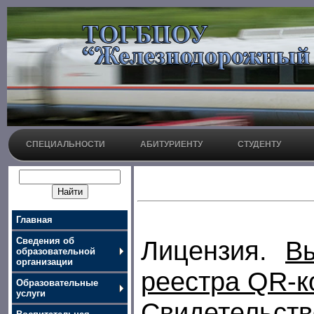
СПЕЦИАЛЬНОСТИ
АБИТУРИЕНТУ
СТУДЕНТУ
Главная
Сведения об
Л
ицензия.
В
образовательной
организации
реестра
QR
-к
Образовательные
услуги
Свидетель