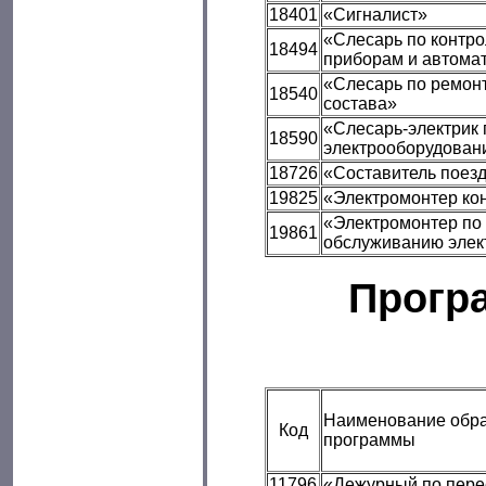
18401
«Сигналист»
«Слесарь по контр
18494
приборам и автома
«Слесарь по ремон
18540
состава»
«Слесарь-электрик 
18590
электрооборудован
18726
«Составитель поез
19825
«Электромонтер кон
«Электромонтер по 
19861
обслуживанию элек
Прогр
Наименование обра
Код
программы
11796
«Дежурный по пере