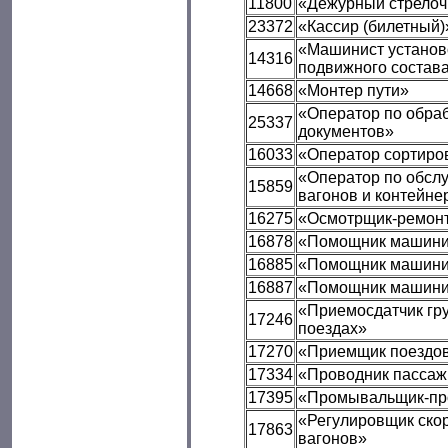
11800
«Дежурный стрелоч
23372
«Кассир (билетный)
«Машинист установ
14316
подвижного состав
14668
«Монтер пути»
«Оператор по обра
25337
документов»
16033
«Оператор сортиро
«Оператор по обсл
15859
вагонов и контейне
16275
«Осмотрщик-ремонт
16878
«Помощник машини
16885
«Помощник машинис
16887
«Помощник машинис
«Приемосдатчик гру
17246
поездах»
17270
«Приемщик поездо
17334
«Проводник пассаж
17395
«Промывальщик-пр
«Регулировщик ско
17863
вагонов»