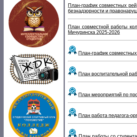
План-график совместных рей
безнадзорности и правонаруш
План совместной работы кол
Мичуринска 202
5
-2026
План-график совместных 
План воспитательной раб
План мероприятий по про
План работа педагога-ор
План работы со студента