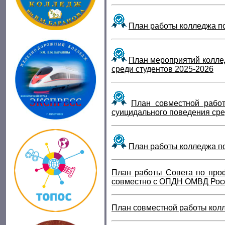
План работы колледжа по
План мероприятий колле
среди студентов 202
5-202
6
План совместной рабо
суицидального поведения сре
План работы колледжа п
План
работы Совета по проф
совместно с ОПДН ОМВД Росси
План совместной работы кол