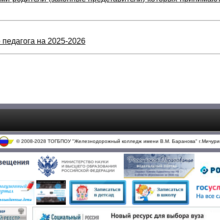
 педагога на 2025-2026
© 2008-2028 ТОГБПОУ "Железнодорожный колледж имени В.М. Баранова" г.Мичури