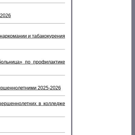
-202
6
наркомании и табакокурения
больница» по профилактике
вершеннолетними 2025
-202
6
вершеннолетних в колледже