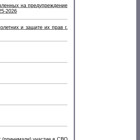
вленных на предупреждение
2
5
-2026
летних и защите их прав г.
т (принимали) участие в СВО