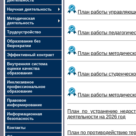
деятельность
Научная деятельность
План работы управляюще
Методическая
деятельность
Трудоустройство
План работы педагогичес
Образование без
бюрократии
План работы методическо
Эффективный контракт
Внутренняя система
оценки качества
образования
План работы студенческо
Инклюзивное
профессиональное
образование
План работы методическ
Правовое
информирование
План по устранению недост
Информационная
деятельности на 2026 год
безопасность
Контакты
План по противодействию те