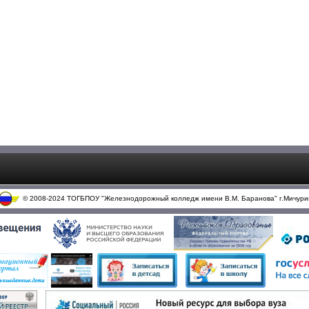
© 2008-2024 ТОГБПОУ "Железнодорожный колледж имени В.М. Баранова" г.Мичури