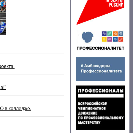
оекта.
а!"
О в колледже.