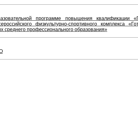
азовательной программе повышения квалификации «
российского физкультурно-спортивного комплекса «Г
ях среднего профессионального образования»
ТО