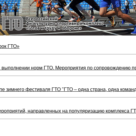
рок ГТО»
в выполнении норм ГТО. Мероприятия по сопровождению пр
пе зимнего фестиваля ГТО "ГТО – одна страна, одна команд
роприятий, направленных на популяризацию комплекса ГТ